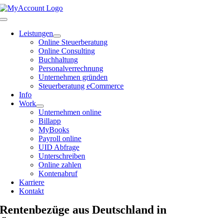
Zum
Inhalt
Toggle
springen
Navigation
Leistungen
Online Steuerberatung
Online Consulting
Buchhaltung
Personalverrechnung
Unternehmen gründen
Steuerberatung eCommerce
Info
Work
Unternehmen online
Billapp
MyBooks
Payroll online
UID Abfrage
Unterschreiben
Online zahlen
Kontenabruf
Karriere
Kontakt
Rentenbezüge aus Deutschland in