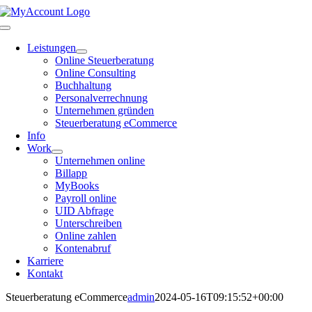
Zum
Inhalt
Toggle
springen
Navigation
Leistungen
Online Steuerberatung
Online Consulting
Buchhaltung
Personalverrechnung
Unternehmen gründen
Steuerberatung eCommerce
Info
Work
Unternehmen online
Billapp
MyBooks
Payroll online
UID Abfrage
Unterschreiben
Online zahlen
Kontenabruf
Karriere
Kontakt
Steuerberatung eCommerce
admin
2024-05-16T09:15:52+00:00