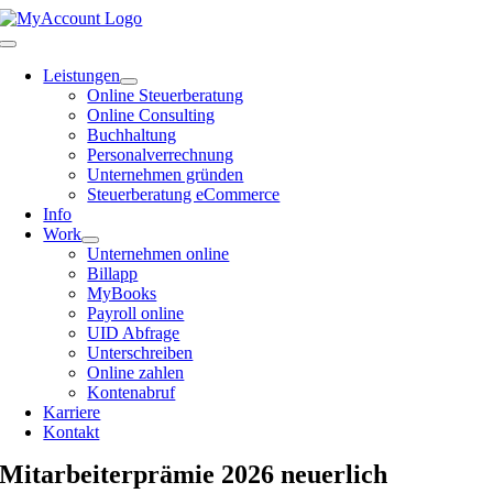
Zum
Inhalt
Toggle
springen
Navigation
Leistungen
Online Steuerberatung
Online Consulting
Buchhaltung
Personalverrechnung
Unternehmen gründen
Steuerberatung eCommerce
Info
Work
Unternehmen online
Billapp
MyBooks
Payroll online
UID Abfrage
Unterschreiben
Online zahlen
Kontenabruf
Karriere
Kontakt
Mitarbeiterprämie 2026 neuerlich