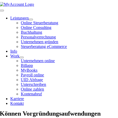
Zum
Inhalt
Toggle
springen
Navigation
Leistungen
Online Steuerberatung
Online Consulting
Buchhaltung
Personalverrechnung
Unternehmen gründen
Steuerberatung eCommerce
Info
Work
Unternehmen online
Billapp
MyBooks
Payroll online
UID Abfrage
Unterschreiben
Online zahlen
Kontenabruf
Karriere
Kontakt
Können Vorgründungsaufwendungen