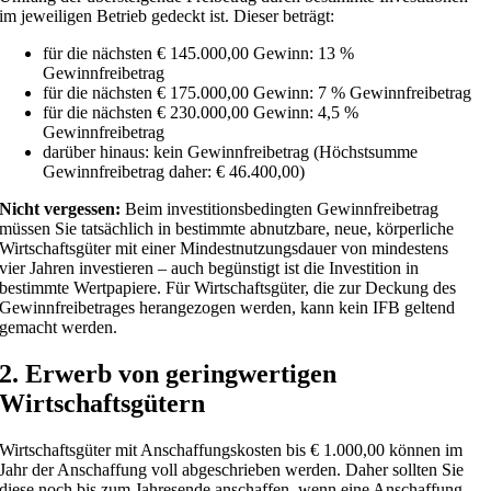
im jeweiligen Betrieb gedeckt ist. Dieser beträgt:
für die nächsten € 145.000,00 Gewinn: 13 %
Gewinnfreibetrag
für die nächsten € 175.000,00 Gewinn: 7 % Gewinnfreibetrag
für die nächsten € 230.000,00 Gewinn: 4,5 %
Gewinnfreibetrag
darüber hinaus: kein Gewinnfreibetrag (Höchstsumme
Gewinnfreibetrag daher: € 46.400,00)
Nicht vergessen:
Beim investitionsbedingten Gewinnfreibetrag
müssen Sie tatsächlich in bestimmte abnutzbare, neue, körperliche
Wirtschaftsgüter mit einer Mindestnutzungsdauer von mindestens
vier Jahren investieren – auch begünstigt ist die Investition in
bestimmte Wertpapiere. Für Wirtschaftsgüter, die zur Deckung des
Gewinnfreibetrages herangezogen werden, kann kein IFB geltend
gemacht werden.
2. Erwerb von geringwertigen
Wirtschaftsgütern
Wirtschaftsgüter mit Anschaffungskosten bis € 1.000,00 können im
Jahr der Anschaffung voll abgeschrieben werden. Daher sollten Sie
diese noch bis zum Jahresende anschaffen, wenn eine Anschaffung