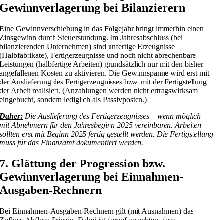
Gewinnverlagerung bei Bilanzierern
Eine Gewinnverschiebung in das Folgejahr bringt immerhin einen
Zinsgewinn durch Steuerstundung. Im Jahresabschluss (bei
bilanzierenden Unternehmen) sind unfertige Erzeugnisse
(Halbfabrikate), Fertigerzeugnisse und noch nicht abrechenbare
Leistungen (halbfertige Arbeiten) grundsätzlich nur mit den bisher
angefallenen Kosten zu aktivieren. Die Gewinnspanne wird erst mit
der Auslieferung des Fertigerzeugnisses bzw. mit der Fertigstellung
der Arbeit realisiert. (Anzahlungen werden nicht ertragswirksam
eingebucht, sondern lediglich als Passivposten.)
Daher:
Die Auslieferung des Fertigerzeugnisses – wenn möglich –
mit Abnehmern für den Jahresbeginn 2025 vereinbaren. Arbeiten
sollten erst mit Beginn 2025 fertig gestellt werden. Die Fertigstellung
muss für das Finanzamt dokumentiert werden.
7. Glättung der Progression bzw.
Gewinnverlagerung bei Einnahmen-
Ausgaben-Rechnern
Bei Einnahmen-Ausgaben-Rechnern gilt (mit Ausnahmen) das
Zufluss-Abfluss-Prinzip. Dabei ist darauf zu achten, dass