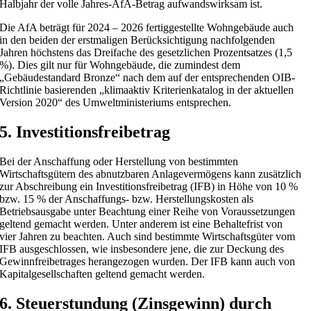
Halbjahr der volle Jahres-AfA-Betrag aufwandswirksam ist.
Die AfA beträgt für 2024 – 2026 fertiggestellte Wohngebäude auch
in den beiden der erstmaligen Berücksichtigung nachfolgenden
Jahren höchstens das Dreifache des gesetzlichen Prozentsatzes (1,5
%). Dies gilt nur für Wohngebäude, die zumindest dem
„Gebäudestandard Bronze“ nach dem auf der entsprechenden OIB-
Richtlinie basierenden „klimaaktiv Kriterienkatalog in der aktuellen
Version 2020“ des Umweltministeriums entsprechen.
5. Investitionsfreibetrag
Bei der Anschaffung oder Herstellung von bestimmten
Wirtschaftsgütern des abnutzbaren Anlagevermögens kann zusätzlich
zur Abschreibung ein Investitionsfreibetrag (IFB) in Höhe von 10 %
bzw. 15 % der Anschaffungs- bzw. Herstellungskosten als
Betriebsausgabe unter Beachtung einer Reihe von Voraussetzungen
geltend gemacht werden. Unter anderem ist eine Behaltefrist von
vier Jahren zu beachten. Auch sind bestimmte Wirtschaftsgüter vom
IFB ausgeschlossen, wie insbesondere jene, die zur Deckung des
Gewinnfreibetrages herangezogen wurden. Der IFB kann auch von
Kapitalgesellschaften geltend gemacht werden.
6. Steuerstundung (Zinsgewinn) durch