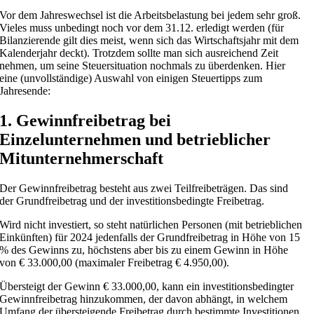
Vor dem Jahreswechsel ist die Arbeitsbelastung bei jedem sehr groß.
Vieles muss unbedingt noch vor dem 31.12. erledigt werden (für
Bilanzierende gilt dies meist, wenn sich das Wirtschaftsjahr mit dem
Kalenderjahr deckt). Trotzdem sollte man sich ausreichend Zeit
nehmen, um seine Steuersituation nochmals zu überdenken. Hier
eine (unvollständige) Auswahl von einigen Steuertipps zum
Jahresende:
1. Gewinnfreibetrag bei
Einzelunternehmen und betrieblicher
Mitunternehmerschaft
Der Gewinnfreibetrag besteht aus zwei Teilfreibeträgen. Das sind
der Grundfreibetrag und der investitionsbedingte Freibetrag.
Wird nicht investiert, so steht natürlichen Personen (mit betrieblichen
Einkünften) für 2024 jedenfalls der Grundfreibetrag in Höhe von 15
% des Gewinns zu, höchstens aber bis zu einem Gewinn in Höhe
von € 33.000,00 (maximaler Freibetrag € 4.950,00).
Übersteigt der Gewinn € 33.000,00, kann ein investitionsbedingter
Gewinnfreibetrag hinzukommen, der davon abhängt, in welchem
Umfang der übersteigende Freibetrag durch bestimmte Investitionen