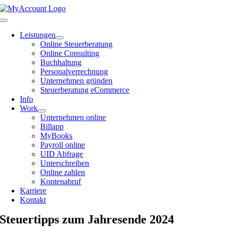
Zum
Inhalt
Toggle
springen
Navigation
Leistungen
Online Steuerberatung
Online Consulting
Buchhaltung
Personalverrechnung
Unternehmen gründen
Steuerberatung eCommerce
Info
Work
Unternehmen online
Billapp
MyBooks
Payroll online
UID Abfrage
Unterschreiben
Online zahlen
Kontenabruf
Karriere
Kontakt
Steuertipps zum Jahresende 2024