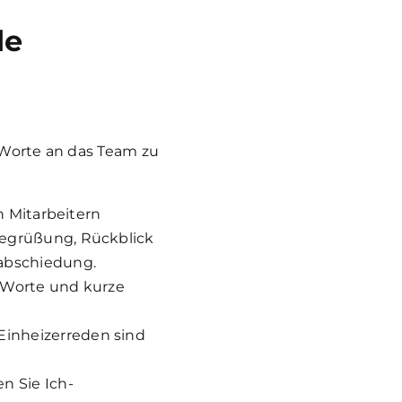
de
 Worte an das Team zu
n Mitarbeitern
Begrüßung, Rückblick
rabschiedung.
e Worte und kurze
Einheizerreden sind
n Sie Ich-