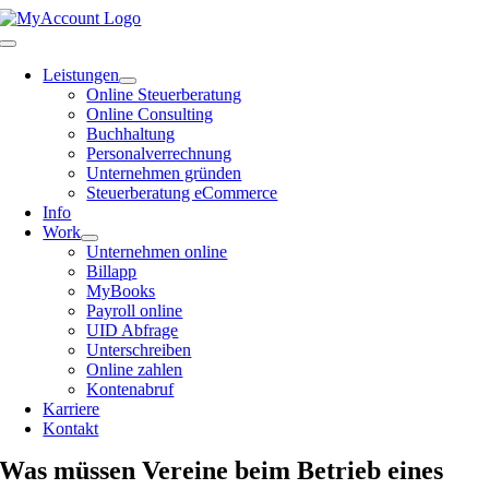
Zum
Inhalt
Toggle
springen
Navigation
Leistungen
Online Steuerberatung
Online Consulting
Buchhaltung
Personalverrechnung
Unternehmen gründen
Steuerberatung eCommerce
Info
Work
Unternehmen online
Billapp
MyBooks
Payroll online
UID Abfrage
Unterschreiben
Online zahlen
Kontenabruf
Karriere
Kontakt
Was müssen Vereine beim Betrieb eines