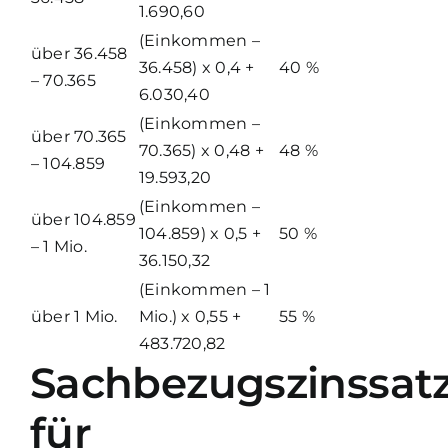
1.690,60
(Einkommen –
über 36.458
36.458) x 0,4 +
40 %
– 70.365
6.030,40
(Einkommen –
über 70.365
70.365) x 0,48 +
48 %
– 104.859
19.593,20
(Einkommen –
über 104.859
104.859) x 0,5 +
50 %
– 1 Mio.
36.150,32
(Einkommen – 1
über 1 Mio.
Mio.) x 0,55 +
55 %
483.720,82
Sachbezugszinssat
für