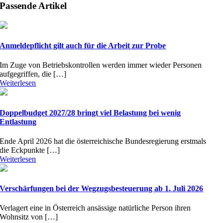
Passende Artikel
Anmeldepflicht gilt auch für die Arbeit zur Probe
Im Zuge von Betriebskontrollen werden immer wieder Personen
aufgegriffen, die […]
Weiterlesen
Doppelbudget 2027/28 bringt viel Belastung bei wenig
Entlastung
Ende April 2026 hat die österreichische Bundesregierung erstmals
die Eckpunkte […]
Weiterlesen
Verschärfungen bei der Wegzugsbesteuerung ab 1. Juli 2026
Verlagert eine in Österreich ansässige natürliche Person ihren
Wohnsitz von […]