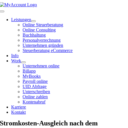
Zum
Inhalt
Toggle
springen
Navigation
Leistungen
Online Steuerberatung
Online Consulting
Buchhaltung
Personalverrechnung
Unternehmen gründen
Steuerberatung eCommerce
Info
Work
Unternehmen online
Billapp
MyBooks
Payroll online
UID Abfrage
Unterschreiben
Online zahlen
Kontenabruf
Karriere
Kontakt
Stromkosten-Ausgleich nach dem