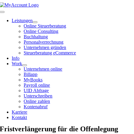
Zum
Inhalt
Toggle
springen
Navigation
Leistungen
Online Steuerberatung
Online Consulting
Buchhaltung
Personalverrechnung
Unternehmen gründen
Steuerberatung eCommerce
Info
Work
Unternehmen online
Billapp
MyBooks
Payroll online
UID Abfrage
Unterschreiben
Online zahlen
Kontenabruf
Karriere
Kontakt
Fristverlängerung für die Offenlegung