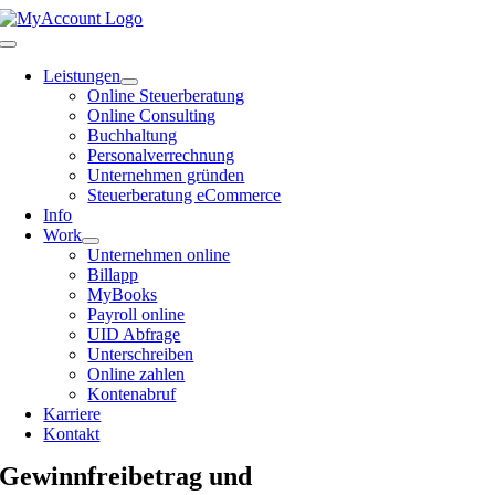
Zum
Inhalt
Toggle
springen
Navigation
Leistungen
Online Steuerberatung
Online Consulting
Buchhaltung
Personalverrechnung
Unternehmen gründen
Steuerberatung eCommerce
Info
Work
Unternehmen online
Billapp
MyBooks
Payroll online
UID Abfrage
Unterschreiben
Online zahlen
Kontenabruf
Karriere
Kontakt
Gewinnfreibetrag und