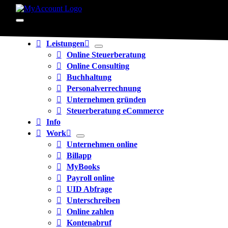
Zum
Inhalt
Toggle
springen
Navigation
Leistungen
Online Steuerberatung
Online Consulting
Buchhaltung
Personalverrechnung
Unternehmen gründen
Steuerberatung eCommerce
Info
Work
Unternehmen online
Billapp
MyBooks
Payroll online
UID Abfrage
Unterschreiben
Online zahlen
Kontenabruf