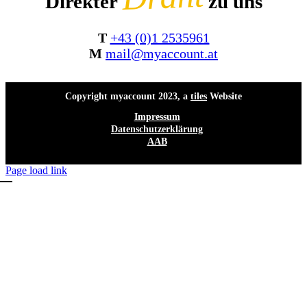
Direkter
zu uns
T
+43 (0)1 2535961
M
mail@myaccount.at
Copyright myaccount 2023, a
tiles
Website
Impressum
Datenschutzerklärung
AAB
Page load link
Nach
oben