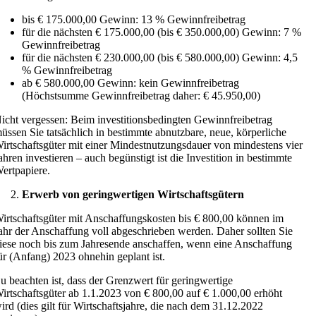
bis € 175.000,00 Gewinn: 13 % Gewinnfreibetrag
für die nächsten € 175.000,00 (bis € 350.000,00) Gewinn: 7 %
Gewinnfreibetrag
für die nächsten € 230.000,00 (bis € 580.000,00) Gewinn: 4,5
% Gewinnfreibetrag
ab € 580.000,00 Gewinn: kein Gewinnfreibetrag
(Höchstsumme Gewinnfreibetrag daher: € 45.950,00)
icht vergessen: Beim investitionsbedingten Gewinnfreibetrag
üssen Sie tatsächlich in bestimmte abnutzbare, neue, körperliche
irtschaftsgüter mit einer Mindestnutzungsdauer von mindestens vier
ahren investieren – auch begünstigt ist die Investition in bestimmte
ertpapiere.
Erwerb von geringwertigen Wirtschaftsgütern
irtschaftsgüter mit Anschaffungskosten bis € 800,00 können im
ahr der Anschaffung voll abgeschrieben werden. Daher sollten Sie
iese noch bis zum Jahresende anschaffen, wenn eine Anschaffung
ür (Anfang) 2023 ohnehin geplant ist.
u beachten ist, dass der Grenzwert für geringwertige
irtschaftsgüter ab 1.1.2023 von € 800,00 auf € 1.000,00 erhöht
ird (dies gilt für Wirtschaftsjahre, die nach dem 31.12.2022