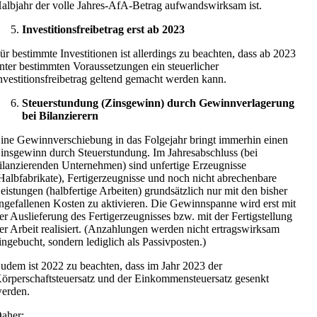
albjahr der volle Jahres-AfA-Betrag aufwandswirksam ist.
Investitionsfreibetrag erst ab 2023
ür bestimmte Investitionen ist allerdings zu beachten, dass ab 2023
nter bestimmten Voraussetzungen ein steuerlicher
nvestitionsfreibetrag geltend gemacht werden kann.
Steuerstundung (Zinsgewinn) durch Gewinnverlagerung
bei Bilanzierern
ine Gewinnverschiebung in das Folgejahr bringt immerhin einen
insgewinn durch Steuerstundung. Im Jahresabschluss (bei
ilanzierenden Unternehmen) sind unfertige Erzeugnisse
Halbfabrikate), Fertigerzeugnisse und noch nicht abrechenbare
eistungen (halbfertige Arbeiten) grundsätzlich nur mit den bisher
ngefallenen Kosten zu aktivieren. Die Gewinnspanne wird erst mit
er Auslieferung des Fertigerzeugnisses bzw. mit der Fertigstellung
er Arbeit realisiert. (Anzahlungen werden nicht ertragswirksam
ingebucht, sondern lediglich als Passivposten.)
udem ist 2022 zu beachten, dass im Jahr 2023 der
örperschaftsteuersatz und der Einkommensteuersatz gesenkt
erden.
aher: