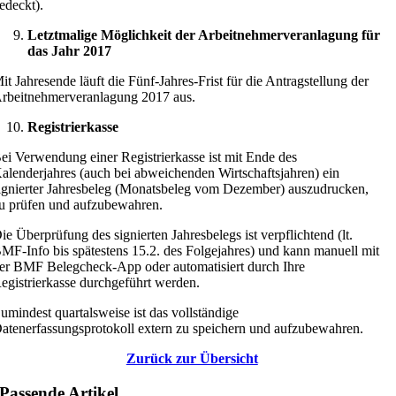
edeckt).
Letztmalige Möglichkeit der Arbeitnehmerveranlagung für
das Jahr 2017
it Jahresende läuft die Fünf-Jahres-Frist für die Antragstellung der
rbeitnehmerveranlagung 2017 aus.
Registrierkasse
ei Verwendung einer Registrierkasse ist mit Ende des
alenderjahres (auch bei abweichenden Wirtschaftsjahren) ein
ignierter Jahresbeleg (Monatsbeleg vom Dezember) auszudrucken,
u prüfen und aufzubewahren.
ie Überprüfung des signierten Jahresbelegs ist verpflichtend (lt.
MF-Info bis spätestens 15.2. des Folgejahres) und kann manuell mit
er BMF Belegcheck-App oder automatisiert durch Ihre
egistrierkasse durchgeführt werden.
umindest quartalsweise ist das vollständige
atenerfassungsprotokoll extern zu speichern und aufzubewahren.
Zurück zur Übersicht
Passende Artikel