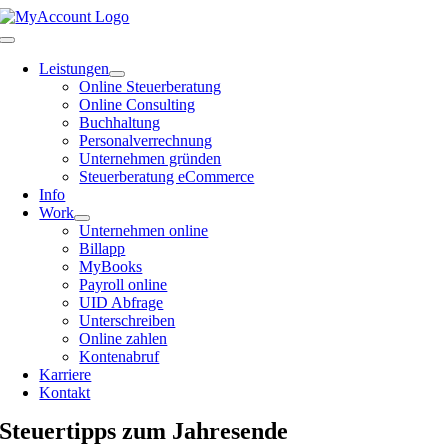
Zum
Inhalt
Toggle
springen
Navigation
Leistungen
Online Steuerberatung
Online Consulting
Buchhaltung
Personalverrechnung
Unternehmen gründen
Steuerberatung eCommerce
Info
Work
Unternehmen online
Billapp
MyBooks
Payroll online
UID Abfrage
Unterschreiben
Online zahlen
Kontenabruf
Karriere
Kontakt
Steuertipps zum Jahresende