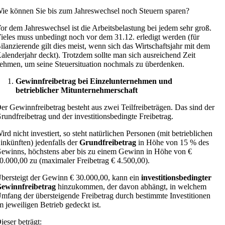
ie können Sie bis zum Jahreswechsel noch Steuern sparen?
or dem Jahreswechsel ist die Arbeitsbelastung bei jedem sehr groß.
ieles muss unbedingt noch vor dem 31.12. erledigt werden (für
ilanzierende gilt dies meist, wenn sich das Wirtschaftsjahr mit dem
alenderjahr deckt). Trotzdem sollte man sich ausreichend Zeit
ehmen, um seine Steuersituation nochmals zu überdenken.
Gewinnfreibetrag bei Einzelunternehmen und
betrieblicher Mitunternehmerschaft
er Gewinnfreibetrag besteht aus zwei Teilfreibeträgen. Das sind der
rundfreibetrag und der investitionsbedingte Freibetrag.
ird nicht investiert, so steht natürlichen Personen (mit betrieblichen
inkünften) jedenfalls der
Grundfreibetrag
in Höhe von 15 % des
ewinns, höchstens aber bis zu einem Gewinn in Höhe von €
0.000,00 zu (maximaler Freibetrag € 4.500,00).
bersteigt der Gewinn € 30.000,00, kann ein
investitionsbedingter
ewinnfreibetrag
hinzukommen, der davon abhängt, in welchem
mfang der übersteigende Freibetrag durch bestimmte Investitionen
m jeweiligen Betrieb gedeckt ist.
ieser beträgt: